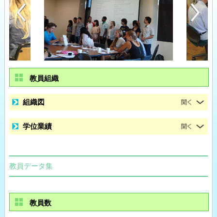
教員組織
組織図
学位業績
教員データ集
教員数