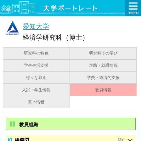
愛知大学
経済学研究科（博士）
研究科の特色
研究科での学び
学生生活支援
進路・就職情報
様々な取組
学費・経済的支援
入試・学生情報
教員情報
基本情報
教員組織
組織図