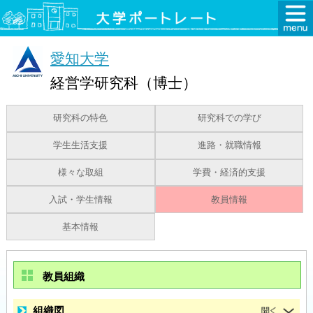
愛知大学
経営学研究科（博士）
研究科の特色
研究科での学び
学生生活支援
進路・就職情報
様々な取組
学費・経済的支援
入試・学生情報
教員情報
基本情報
教員組織
組織図