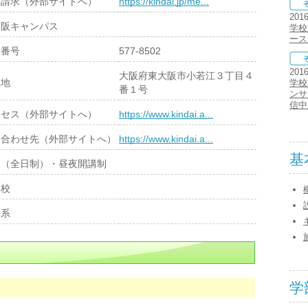
料請求（外部サイトへ）
https://kindai.jp/me...
201
大阪キャンパス
学校
ース
便番号
577-8502
201
大阪府東大阪市小若江３丁目４
在地
学校
番１号
ンサ
信中
クセス（外部サイトへ）
https://www.kindai.a...
い合わせ先（外部サイトへ）
https://www.kindai.a...
基
間（全日制）・昼夜開講制
学校
学系
学