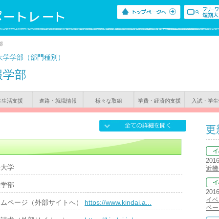
部
大学学部（部門種別）
報学部
生生活支援
進路・就職情報
様々な取組
学費・経済的支援
入試・学生
更
201
畿大学
近畿
報学部
201
イベ
ームページ（外部サイトへ）
https://www.kindai.a...
ペー