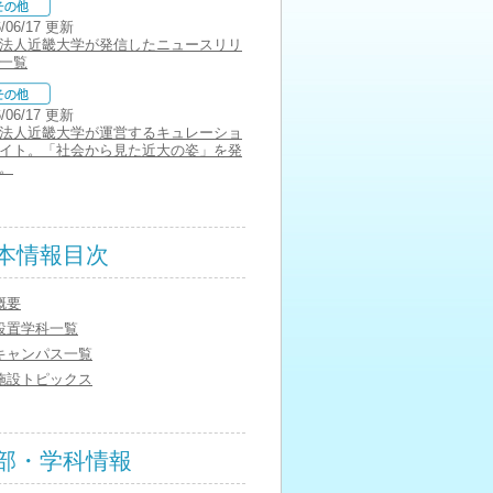
6/06/17 更新
法人近畿大学が発信したニュースリリ
一覧
6/06/17 更新
法人近畿大学が運営するキュレーショ
イト。「社会から見た近大の姿」を発
。
本情報目次
概要
設置学科一覧
キャンパス一覧
施設トピックス
部・学科情報