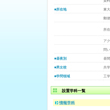
資
■所在地
東
郵
所
ア
問
■昼夜別
昼
■男女校
共
■学問領域
工
設置学科一覧
情報学科