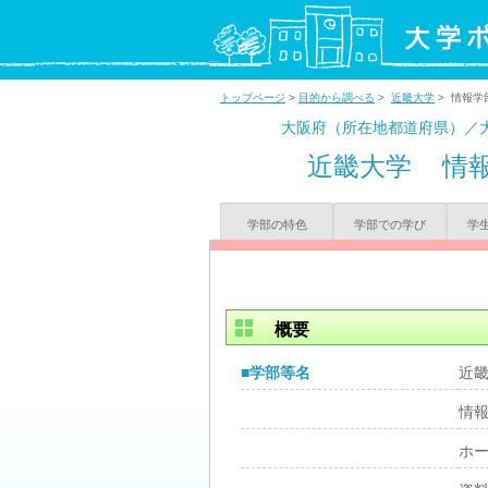
トップページ
>
目的から調べる
>
近畿大学
> 情報学
大阪府（所在地都道府県）／
近畿大学
情
学部の特色
学部での学び
学
概要
■学部等名
近
情
ホ