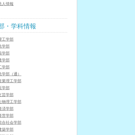
法人情報
部・学科情報
理工学部
法学部
薬学部
農学部
工学部
法学部（通）
産業理工学部
医学部
文芸学部
生物理工学部
経済学部
経営学部
総合社会学部
建築学部