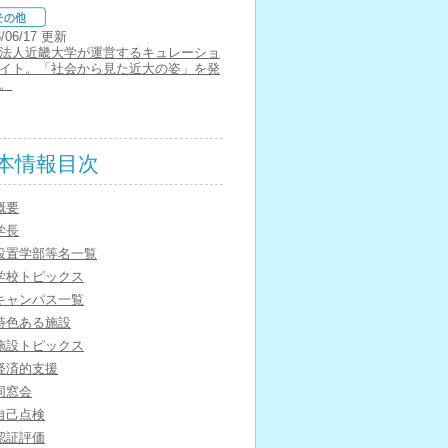
6/06/17 更新
法人近畿大学が運営するキュレーショ
イト。「社会から見た近大の姿」を発
。
本情報目次
概要
学長
設置学部等名一覧
学校トピックス
キャンパス一覧
特色ある施設
施設トピックス
経済的支援
同窓会
自己点検
認証評価