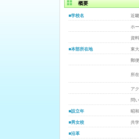
概要
■学校名
近
ホ
資
■本部所在地
東
郵
所
ア
問
■設立年
昭和
■男女校
共
■沿革