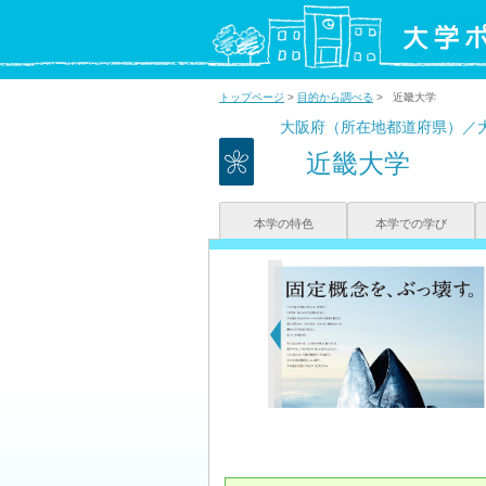
トップページ
>
目的から調べる
> 近畿大学
大阪府（所在地都道府県）／
近畿大学
本学の特色
本学での学び