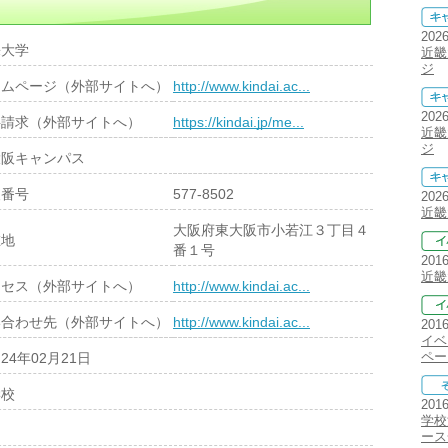
202
畿大学
近畿
ジ
ームページ（外部サイトへ）
http://www.kindai.ac...
202
料請求（外部サイトへ）
https://kindai.jp/me...
近畿
ジ
大阪キャンパス
便番号
577-8502
202
近畿
大阪府東大阪市小若江３丁目４
在地
番１号
201
近畿
クセス（外部サイトへ）
http://www.kindai.ac...
い合わせ先（外部サイトへ）
http://www.kindai.ac...
201
イベ
ペー
24年02月21日
学校
201
学校
ース