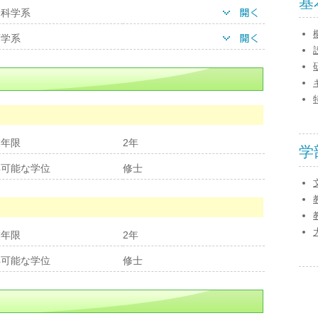
基
文科学系
育学系
業年限
2年
学
得可能な学位
修士
業年限
2年
得可能な学位
修士