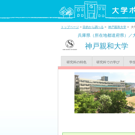
トップページ
>
目的から調べる
>
神戸親和大学
> 大
兵庫県（所在地都道府県）／
神戸親和大学
研究科の特色
研究科での学び
学