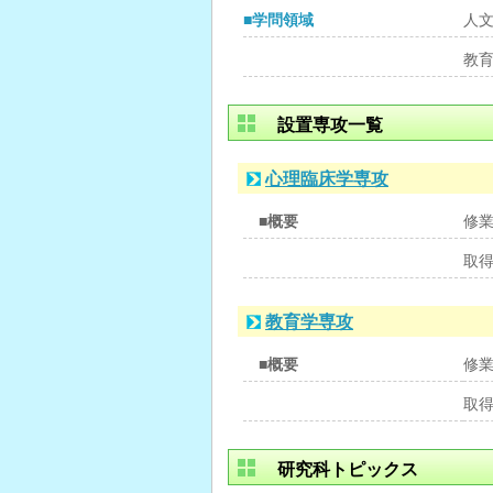
■学問領域
人
教
設置専攻一覧
心理臨床学専攻
■概要
修
取
教育学専攻
■概要
修
取
研究科トピックス