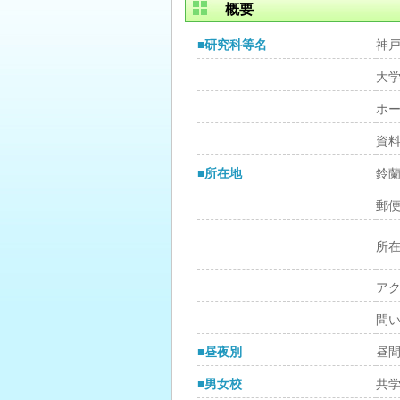
概要
■研究科等名
神
大
ホ
資
■所在地
鈴
郵
所
ア
問
■昼夜別
昼
■男女校
共