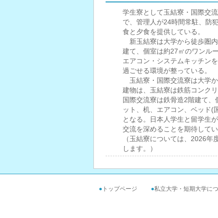
学生寮として玉結寮・国際交流
で、管理人が24時間常駐、防
食と夕食を提供している。
新玉結寮は大学から徒歩圏内に
建て、個室は約27㎡のワンル
エアコン・システムキッチンを
過ごせる環境が整っている。
玉結寮・国際交流寮は大学か
建物は、玉結寮は鉄筋コンクリ
国際交流寮は鉄骨造2階建て、
ット、机、エアコン、ベッド(
となる。日本人学生と留学生が
交流を深めることを期待してい
（玉結寮については、2026年
します。）
●
トップページ
●
私立大学・短期大学に