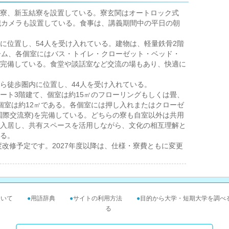
寮、新玉結寮を設置している。寮玄関はオートロック式
犯カメラも設置している。食事は、講義期間中の平日の朝
位置し、54人を受け入れている。建物は、軽量鉄骨2階
ーム、各個室にはバス・トイレ・クローゼット・ベッド・
完備している。食堂や談話室など交流の場もあり、快適に
ら徒歩圏内に位置し、44人を受け入れている。
ート3階建て、個室は約15㎡のフローリングもしくは畳、
個室は約12㎡である。各個室には押し入れまたはクローゼ
国際交流寮)を完備している。どちらの寮も自室以外は共用
入居し、共有スペースを活用しながら、文化の相互理解と
る。
度改修予定です。2027年度以降は、仕様・寮費ともに変更
ついて
●
用語辞典
●
サイトの利用方法
●
目的から大学・短期大学を調べ
る