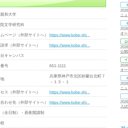
202
戸親和大学
ニュ
学院文学研究科
202
オー
ームページ（外部サイトへ）
https://www.kobe-shi...
料請求（外部サイトへ）
https://www.kobe-shi...
202
公開
蘭台キャンパス
202
便番号
651-1111
オー
兵庫県神戸市北区鈴蘭台北町７
在地
－１３－１
202
ニュ
クセス（外部サイトへ）
https://www.kobe-shi...
202
い合わせ先（外部サイトへ）
https://www.kobe-shi...
入試
間（全日制）・昼夜開講制
学校