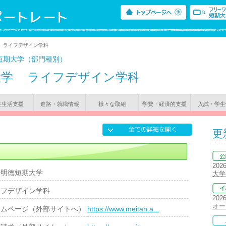
> ライフデザイン学科
短期大学（部門種別）
大学
ライフデザイン学科
生生活支援
進路・就職情報
様々な取組
学費・経済的支援
入試・学生
更
202
治明徳短期大学
大学
イフデザイン学科
202
オー
ームページ（外部サイトへ）
https://www.meitan.a...