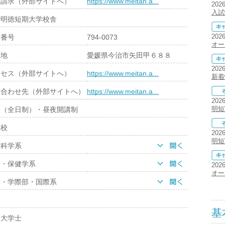
料請求（外部サイトへ）
https://www.meitan.a...
202
入試
治明徳短期大学校舎
202
便番号
794-0073
オー
在地
愛媛県今治市矢田甲６８８
202
クセス（外部サイトへ）
https://www.meitan.a...
新着
い合わせ先（外部サイトへ）
https://www.meitan.a...
202
明短
間（全日制）・昼夜開講制
学校
202
明短
活科学系
療・保健学系
202
オー
合・学際部・国際系
基
期大学士