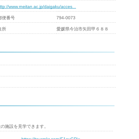
ttp://www.meitan.ac.jp/daigaku/acces...
郵便番号
794-0073
住所
愛媛県今治市矢田甲６８８
大の施設を見学できます。
）