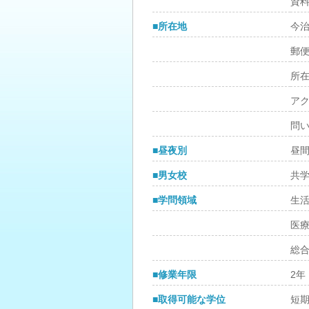
資
■所在地
今
郵
所
ア
問
■昼夜別
昼
■男女校
共
■学問領域
生
医
総
■修業年限
2年
■取得可能な学位
短