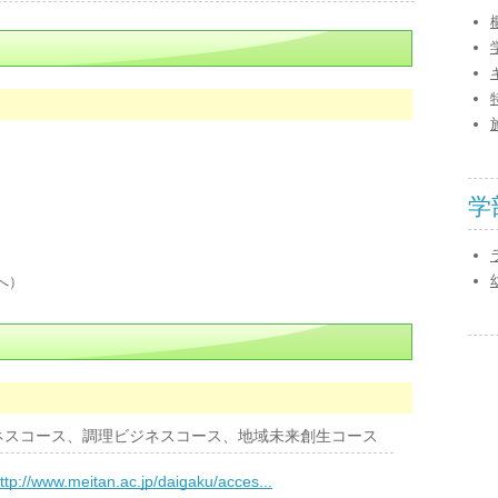
学
へ）
ネスコース、調理ビジネスコース、地域未来創生コース
ttp://www.meitan.ac.jp/daigaku/acces...