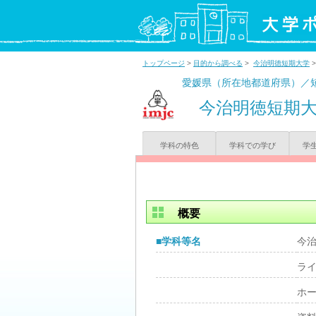
トップページ
>
目的から調べる
>
今治明徳短期大学
愛媛県（所在地都道府県）／
今治明徳短期
学科の特色
学科での学び
学
概要
■学科等名
今
ラ
ホ