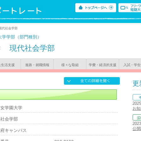
現代社会学部
大学学部（部門種別）
学
現代社会学部
生生活支援
進路・就職情報
様々な取組
学費・経済的支援
入試・学生
更
202
紫女学園大学
お知
代社会学部
202
公開
宰府キャンパス