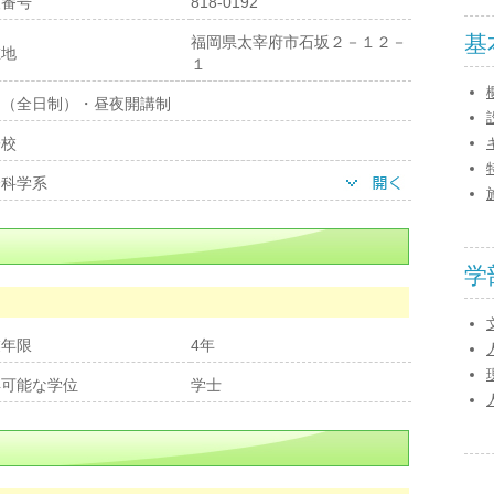
便番号
818-0192
基
福岡県太宰府市石坂２－１２－
在地
１
間（全日制）・昼夜開講制
子校
会科学系
学
業年限
4年
得可能な学位
学士