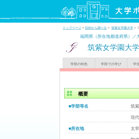
トップページ
>
目的から調べる
>
筑紫女学園大学
> 
福岡県（所在地都道府県）／
筑紫女学園大
学部の特色
学部での学び
学
概要
■学部等名
筑
現
■所在地
太