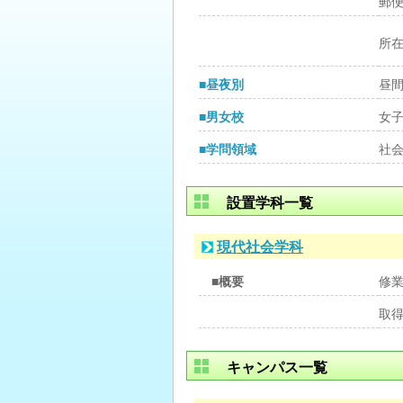
郵
所
■昼夜別
昼
■男女校
女
■学問領域
社
設置学科一覧
現代社会学科
■概要
修
取
キャンパス一覧