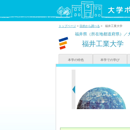
トップページ
>
目的から調べる
> 福井工業大学
福井県（所在地都道府県）／
福井工業大学
本学の特色
本学での学び