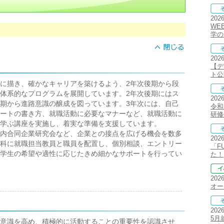
202
WE
学の
202
【デ
ト公
に描き、確かなキャリアを築けるよう、2年次後期から段
体系的なプログラムを展開しています。2年次後期にはス
202
期から進路意識の醸成を図っています。3年次には、自己
令和
ートの書き方、就職活動に必要なマナーなど、就職活動に
研修
学ぶ講座を実施し、着実な準備を支援しています。
内合同企業研究会など、企業との接点を広げる機会を数多
202
科に就職担当教員と職員を配置し、個別相談、エントリー
「F
学生の希望や適性に応じたきめ細かなサポートを行ってい
た！
202
オー
202
5月
意識を高め、積極的に活動することの重要性を認識させ