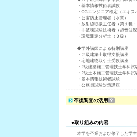
・基本情報技術者試験
・CGエンジニア検定（エキス
・公害防止管理者（水質）
・放射線取扱主任者（第１種・
・非破壊試験技術者（超音波深
・環境測定分析士（３級）
◆学外講師による特別講座
・２級建築士取得支援講座
・宅地建物取引士受験講座
・2級建築施工管理技士学科試
・2級土木施工管理技士学科試
・基本情報技術者試験
・公務員試験対策講座
卒後調査の活用
？
●取り組みの内容
本学を卒業および修了した学生