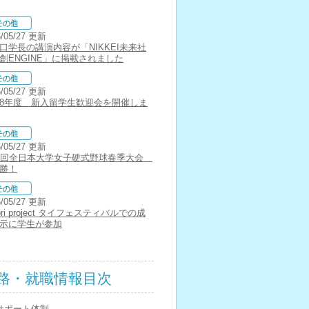
6/05/27 更新
口学長の講演内容が「NIKKEI未来社
創ENGINE」に掲載されました
6/05/27 更新
8年度 新入留学生歓迎会を開催しま
6/05/27 更新
2回全日本大学女子硬式野球春季大会
勝！
6/05/27 更新
ori project タイフェスティバルでの成
示に学生が参加
路・就職情報目次
サポート体制