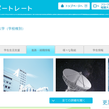
大学（学校種別）
学生生活支援
進路・就職情報
様々な取組
学生情報
更