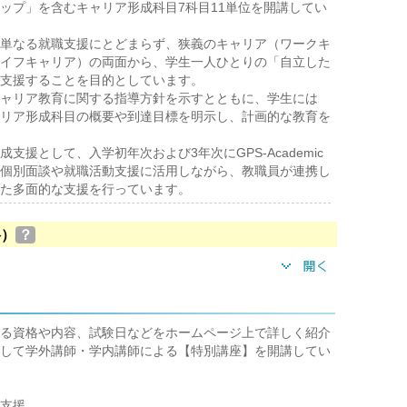
ップ」を含むキャリア形成科目7科目11単位を開講してい
単なる就職支援にとどまらず、狭義のキャリア（ワークキ
イフキャリア）の両面から、学生一人ひとりの「自立した
支援することを目的としています。
ャリア教育に関する指導方針を示すとともに、学生には
リア形成科目の概要や到達目標を明示し、計画的な教育を
支援として、入学初年次および3年次にGPS-Academic
個別面談や就職活動支援に活用しながら、教職員が連携し
た多面的な支援を行っています。
格）
？
る資格や内容、試験日などをホームページ上で詳しく紹介
して学外講師・学内講師による【特別講座】を開講してい
支援