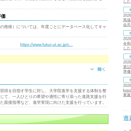
した
202
評価
馬場
会共
の推移）については、年度ごとにデータベース化してキャ
202
令和
）
https://www.fukui-ut.ac.jp/c...
した
202
第1
準優
202
koy
習得を目指す学生に対し、大学院進学を支援する体制を整
果展
じて、一人ひとりの希望や適性に寄り添った進路支援を行
た面接指導など、進学実現に向けた支援を行っています。
進