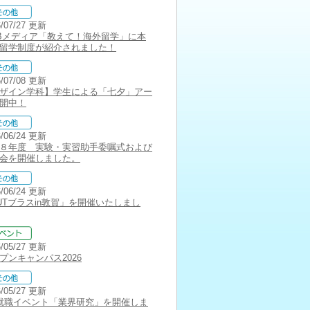
6/07/27 更新
Bメディア「教えて！海外留学」に本
留学制度が紹介されました！
6/07/08 更新
ザイン学科】学生による「七夕」アー
開中！
6/06/24 更新
８年度 実験・実習助手委嘱式および
会を開催しました。
6/06/24 更新
UTブラスin敦賀」を開催いたしまし
6/05/27 更新
プンキャンパス2026
6/05/27 更新
就職イベント「業界研究」を開催しま