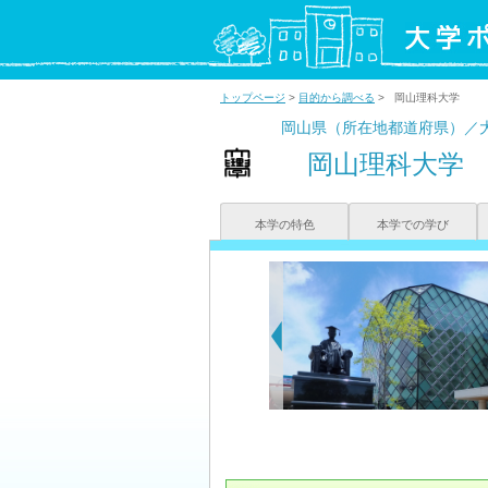
トップページ
>
目的から調べる
> 岡山理科大学
岡山県（所在地都道府県）／
岡山理科大学
本学の特色
本学での学び