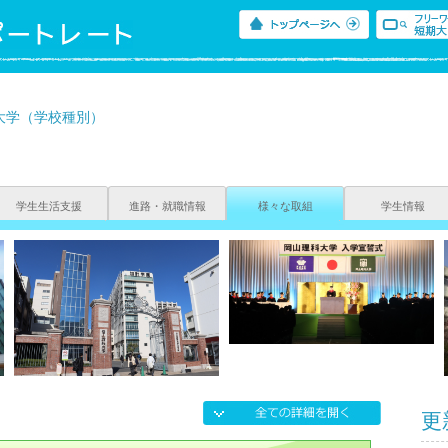
大学（学校種別）
学生生活支援
進路・就職情報
様々な取組
学生情報
更