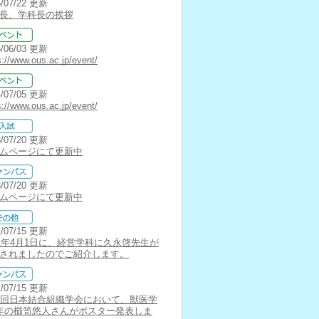
5/07/22 更新
長、学科長の挨拶
5/06/03 更新
s://www.ous.ac.jp/event/
4/07/05 更新
s://www.ous.ac.jp/event/
3/07/20 更新
ムページにて更新中
3/07/20 更新
ムページにて更新中
1/07/15 更新
21年4月1日に、経営学科に久永啓先生が
されましたのでご紹介します。
1/07/15 更新
3回日本結合組織学会において、獣医学
年の櫛笥悠人さんがポスター発表しま