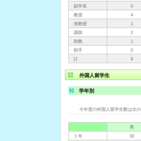
副学長
0
教授
4
准教授
1
講師
2
助教
1
助手
0
計
8
外国人留学生
学年別
今年度の外国人留学生数は次の
男
１年
30