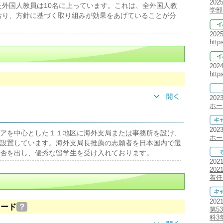
202
した外国人教員は10名に上っています。これは、全外国人教
学部
ており、方針に基づく取り組みが効果をあげていることが分
202
http
202
http
202
ホー
202
アを中心とした１１地区に海外支局または事務所を設け、
ホー
設置しています。海外支局長推薦の志願者を日本国内で選
否を出し、優秀な留学生を受け入れております。
202
20
着任
202
ロード
？
第5
科3