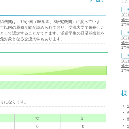
した
202
修士1
術機関は、19か国（66学園、3研究機関）に渡っていま
1で
年以内の履修期間が認められており、交流大学で修得した
として認定することができます。派遣学生の経済的負担を
202
免対象となる交流大学もあります。
修士1
1で
202
修士1
1で
様
りになります。
女
計
0
0