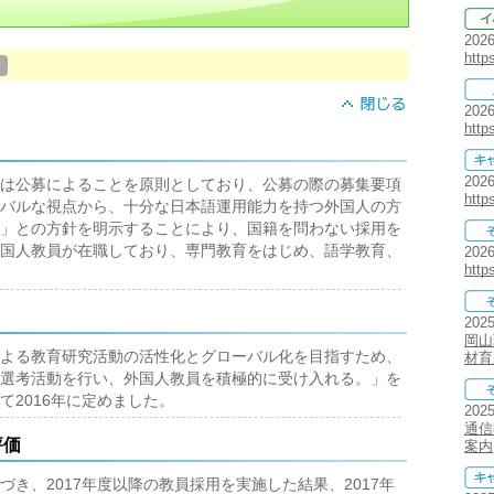
202
http
？
202
http
202
は公募によることを原則としており、公募の際の募集要項
http
バルな視点から、十分な日本語運用能力を持つ外国人の方
」との方針を明示することにより、国籍を問わない採用を
国人教員が在職しており、専門教育をはじめ、語学教育、
202
http
202
岡山
よる教育研究活動の活性化とグローバル化を目指すため、
材育
選考活動を行い、外国人教員を積極的に受け入れる。」を
て2016年に定めました。
202
通信
評価
案内
き、2017年度以降の教員採用を実施した結果、2017年