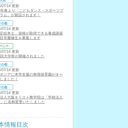
5/07/14 更新
26年春より「こどもダンス・スポーツプ
ラム」が新設されます！
5/07/14 更新
定絵本士」資格が取得できる養成講座
目等履修生を募集します
5/07/14 更新
7回大学祭が開催されました
5/07/14 更新
ボジアに本学支援の無償保育園がオー
しました！
5/07/14 更新
法人大阪キリスト教学院は「学校法人
C」に名称変更いたしました
本情報目次