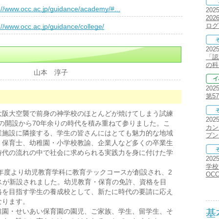
://www.occ.ac.jp/guidance/academy/#...
202
20
ログ
://www.occ.ac.jp/guidance/college/
202
「認
の科
山本 淳子
202
第5
阪大空襲で前身の神学校のほとんどが焼けてしまう試練
202
）年の開設から70年余りの時代を積み重ねて参りました。こ
カン
業施設に隣接する、学生の皆さんにはとても魅力的な地域
プン
、保育士、幼稚園・小学校教諭、企業人など多くの卒業生
時代の流れの中で社会に求められる実践力を身に付けた学
202
学校
年度より幼児教育学科に教育テックコースが創設され、2
OC
ラスが新設されました。幼児教育・保育の免許、資格を目
格を目指す学生の養成校として、新たに時代の要請に応え
なります。
園・せいあい保育園の園児、ご家族、学生、留学生、そ
基