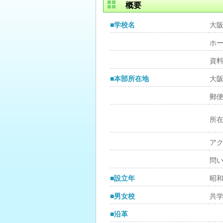
概要
■学校名
大
ホ
資
■本部所在地
大
郵
所
ア
問
■設立年
昭和
■男女校
共
■沿革