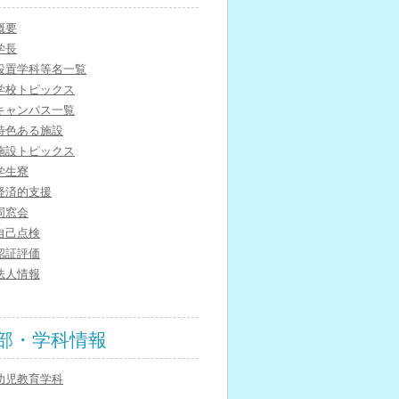
概要
学長
設置学科等名一覧
学校トピックス
キャンパス一覧
特色ある施設
施設トピックス
学生寮
経済的支援
同窓会
自己点検
認証評価
法人情報
部・学科情報
幼児教育学科