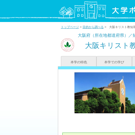
トップページ
>
目的から調べる
> 大阪キリスト教短
大阪府（所在地都道府県）／
大阪キリスト
本学の特色
本学での学び