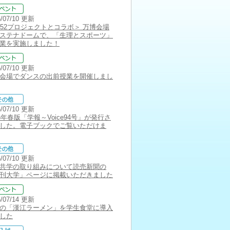
6/07/10 更新
252プロジェクトとコラボ＞ 万博会場
ステナドームで、「生理とスポーツ」
業を実施しました！
6/07/10 更新
会場でダンスの出前授業を開催しまし
6/07/10 更新
26年春版「学報～Voice94号」が発行さ
した。電子ブックでご覧いただけま
6/07/10 更新
共学の取り組みについて読売新聞の
刊大学」ページに掲載いただきました
5/07/14 更新
の「漢江ラーメン」を学生食堂に導入
した