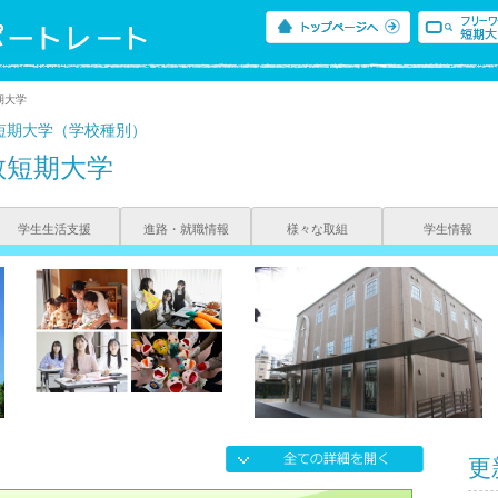
期大学
短期大学（学校種別）
教短期大学
学生生活支援
進路・就職情報
様々な取組
学生情報
更