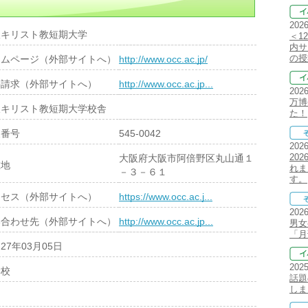
202
阪キリスト教短期大学
＜1
内サ
の授
ームページ（外部サイトへ）
http://www.occ.ac.jp/
料請求（外部サイトへ）
http://www.occ.ac.jp...
202
万博
阪キリスト教短期大学校舎
た！
便番号
545-0042
202
20
大阪府大阪市阿倍野区丸山通１
在地
れま
－３－６１
す。
クセス（外部サイトへ）
https://www.occ.ac.j...
202
い合わせ先（外部サイトへ）
http://www.occ.ac.jp...
男女
「月
27年03月05日
202
学校
話題
しま