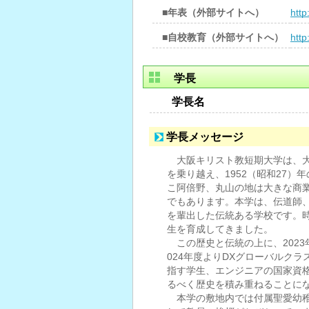
■年表（外部サイトへ）
http
■自校教育（外部サイトへ）
http
学長
学長名
学長メッセージ
大阪キリスト教短期大学は、大
を乗り越え、1952（昭和27
こ阿倍野、丸山の地は大きな商
でもあります。本学は、伝道師
を輩出した伝統ある学校です。
生を育成してきました。
この歴史と伝統の上に、2023
024年度よりDXグローバルク
指す学生、エンジニアの国家資
るべく歴史を積み重ねることに
本学の敷地内では付属聖愛幼稚