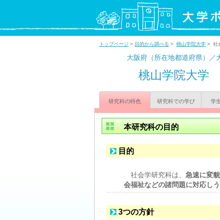
トップページ
>
目的から調べる
>
桃山学院大学
> 社
大阪府（所在地都道府県）／
桃山学院大学
研究科の特色
研究科での学び
学
本研究科の目的
目的
社会学研究科は、
急速に変貌
会福祉などの諸問題に対応しう
3つの方針