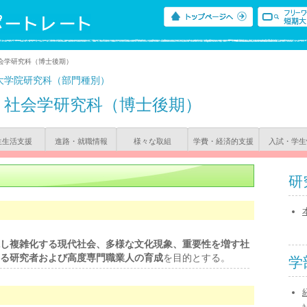
会学研究科（博士後期）
大学院研究科（部門種別）
社会学研究科（博士後期）
生生活支援
進路・就職情報
様々な取組
学費・経済的支援
入試・学生
研
し複雑化する現代社会、多様な文化現象、重要性を増す社
る研究者および高度専門職業人の育成
を目的とする。
学