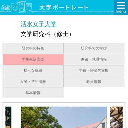
活水女子大学
文学研究科（修士）
研究科の特色
研究科での学び
学生生活支援
進路・就職情報
様々な取組
学費・経済的支援
入試・学生情報
教員情報
基本情報