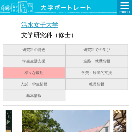
活水女子大学
文学研究科（修士）
研究科の特色
研究科での学び
学生生活支援
進路・就職情報
様々な取組
学費・経済的支援
入試・学生情報
教員情報
基本情報