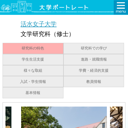
活水女子大学
文学研究科（修士）
研究科の特色
研究科での学び
学生生活支援
進路・就職情報
様々な取組
学費・経済的支援
入試・学生情報
教員情報
基本情報