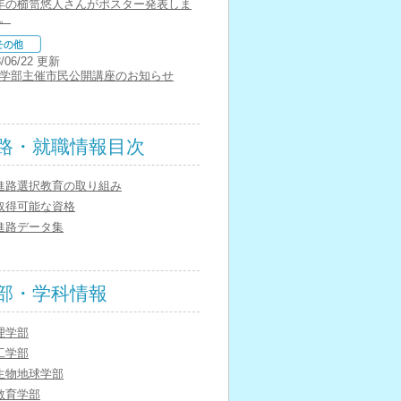
年の櫛笥悠人さんがポスター発表しま
。
8/06/22 更新
学部主催市民公開講座のお知らせ
路・就職情報目次
進路選択教育の取り組み
取得可能な資格
進路データ集
部・学科情報
理学部
工学部
生物地球学部
教育学部