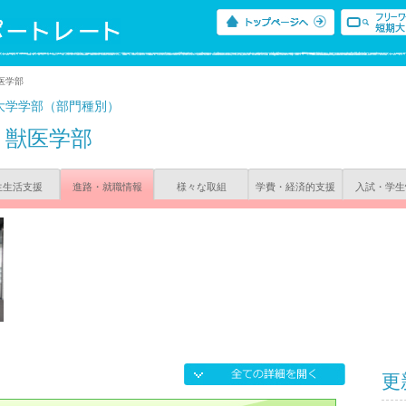
医学部
大学学部（部門種別）
獣医学部
生生活支援
進路・就職情報
様々な取組
学費・経済的支援
入試・学生
更