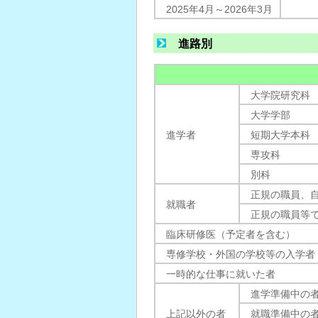
2025年4月～2026年3月
進路別
大学院研究科
大学学部
進学者
短期大学本科
専攻科
別科
正規の職員、
就職者
正規の職員等
臨床研修医（予定者を含む）
専修学校・外国の学校等の入学者
一時的な仕事に就いた者
進学準備中の
上記以外の者
就職準備中の