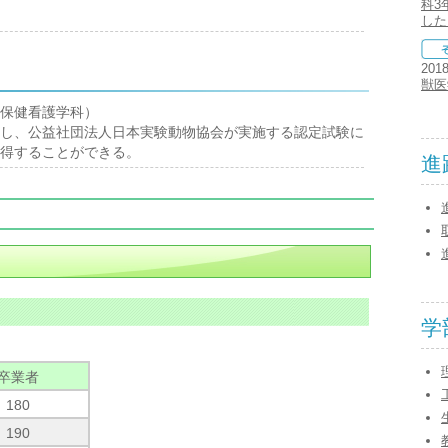
科3
した
201
獣医
保健看護学科）
し、公益社団法人日本実験動物協会が実施する認定試験に
得することができる。
進
学
卒業者
180
190