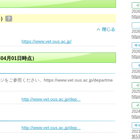
202
http
格）
？
202
http
）
https://www.vet.ous.ac.jp/
202
http
04月01日時点）
202
http
ださい。https://www.vet.ous.ac.jp/departme
202
http
）
http://www.vet.ous.ac.jp/dep...
202
http
）
http://www.vet.ous.ac.jp/dep...
202
第5