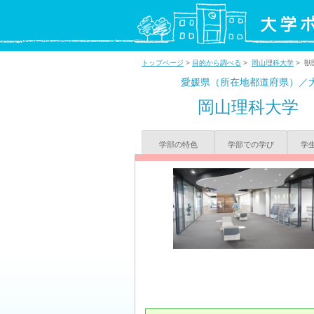
トップページ
>
目的から調べる
>
岡山理科大学
> 獣
愛媛県（所在地都道府県）／
岡山理科大学
学部の特色
学部での学び
学