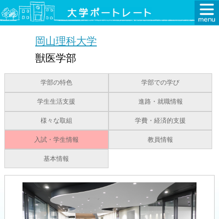
岡山理科大学
獣医学部
学部の特色
学部での学び
学生生活支援
進路・就職情報
様々な取組
学費・経済的支援
入試・学生情報
教員情報
基本情報