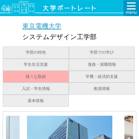
東京電機大学
システムデザイン工学部
学部の特色
学部での学び
学生生活支援
進路・就職情報
様々な取組
学費・経済的支援
入試・学生情報
教員情報
基本情報