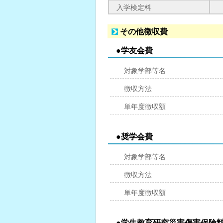
入学検定料
その他徴収費
●学友会費
対象学部等名
徴収方法
単年度徴収額
●奨学会費
対象学部等名
徴収方法
単年度徴収額
●学生教育研究災害傷害保険