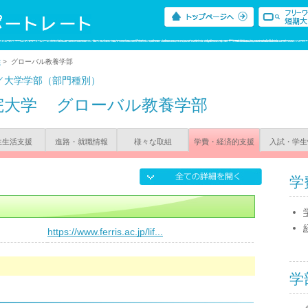
学
> グローバル教養学部
／大学学部（部門種別）
院大学
グローバル教養学部
生生活支援
進路・就職情報
様々な取組
学費・経済的支援
入試・学生
学
）
https://www.ferris.ac.jp/lif...
学