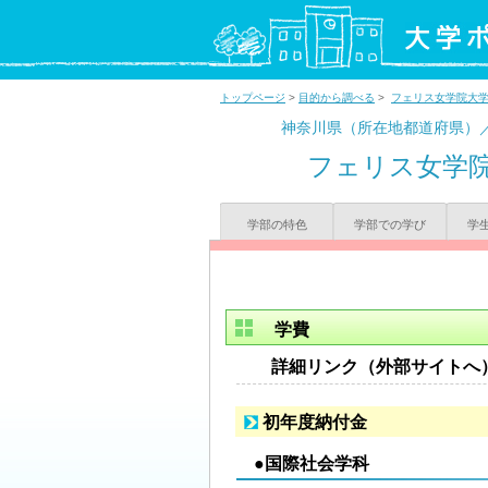
トップページ
>
目的から調べる
>
フェリス女学院大
神奈川県（所在地都道府県）
フェリス女学
学部の特色
学部での学び
学
学費
詳細リンク（外部サイトへ
初年度納付金
●国際社会学科