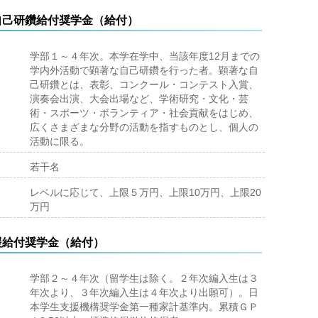
自己研鑽給付奨学金（給付）
学部１～４年次。本学在学中、当該年度12月までの
学内外活動で顕著な自己研鑽を行った者。顕著な自
己研鑽とは、表彰、コンクール・コンテスト入賞、
演奏会出演、大会出場など、学術研究・文化・芸
術・スポーツ・ボランティア・社会貢献をはじめ、
広くさまざまな分野の活動を指すものとし、個人の
活動に限る。
若干名
レベルに応じて、上限５万円、上限10万円、上限20
万円
援給付奨学金（給付）
学部２～４年次（留学生は除く。２年次編入生は３
年次より、３年次編入生は４年次より出願可）。日
本学生支援機構奨学金第一種家計基準内。累積ＧＰ