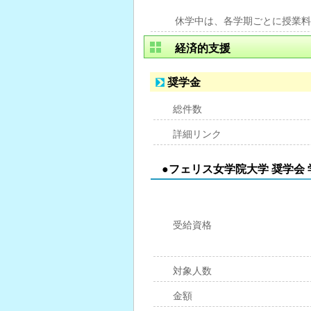
休学中は、各学期ごとに授業料
経済的支援
奨学金
総件数
詳細リンク
●フェリス女学院大学 奨学会
受給資格
対象人数
金額