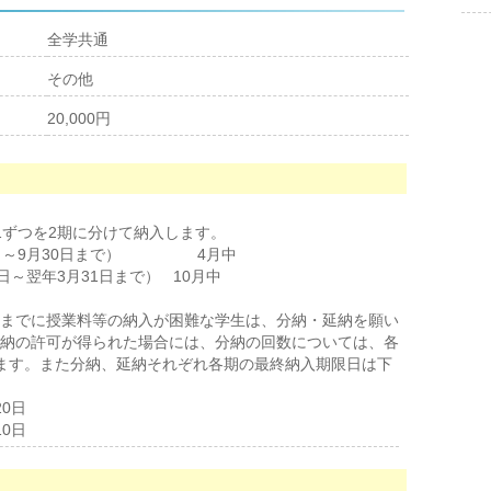
全学共通
その他
20,000円
1ずつを2期に分けて納入します。
4月1日～9月30日まで） 4月中
1日～翌年3月31日まで） 10月中
までに授業料等の納入が困難な学生は、分納・延納を願い
納の許可が得られた場合には、分納の回数については、各
ます。また分納、延納それぞれ各期の最終納入期限日は下
20日
10日