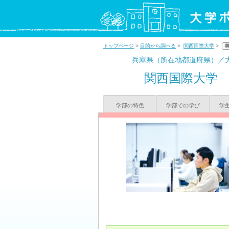
トップページ
>
目的から調べる
>
関西国際大学
>
兵庫県（所在地都道府県）／
関西国際大学
学部の特色
学部での学び
学