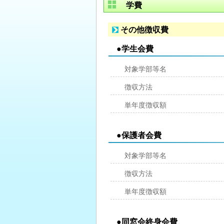
学費
その他徴収費
●学生会費
対象学部等名
徴収方法
単年度徴収額
●保護者会費
対象学部等名
徴収方法
単年度徴収額
●同窓会終身会費