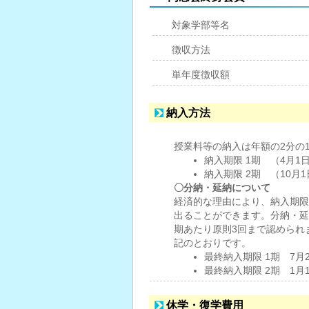
対象学部等名
徴収方法
単年度徴収額
納入方法
授業料等の納入は年額の2分の
納入期限 1期 （
納入期限 2期 （10月
〇分納・延納について
経済的な理由により、納入期限
出ることができます。分納・延
期あたり原則3回まで認められ
記のとおりです。
最終納入期限 1期 7月
最終納入期限 2期 1月
休学・復学費用