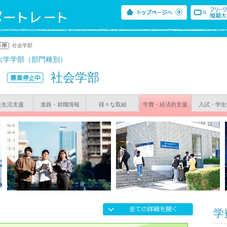
社会学部
大学学部（部門種別）
社会学部
生生活支援
進路・就職情報
様々な取組
学費・経済的支援
入試・学生
学