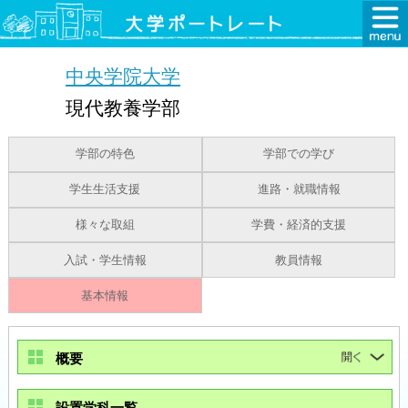
中央学院大学
現代教養学部
学部の特色
学部での学び
学生生活支援
進路・就職情報
様々な取組
学費・経済的支援
入試・学生情報
教員情報
基本情報
概要
設置学科一覧