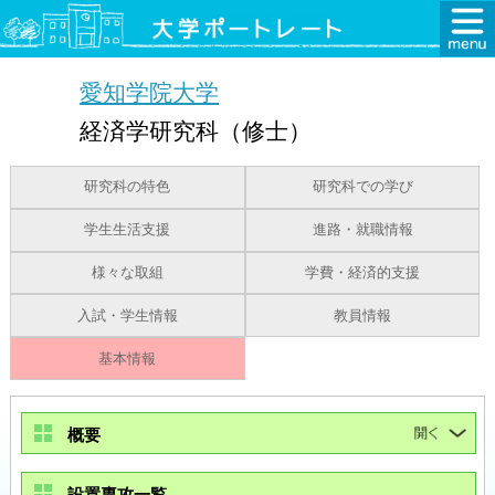
愛知学院大学
経済学研究科（修士）
研究科の特色
研究科での学び
学生生活支援
進路・就職情報
様々な取組
学費・経済的支援
入試・学生情報
教員情報
基本情報
概要
設置専攻一覧