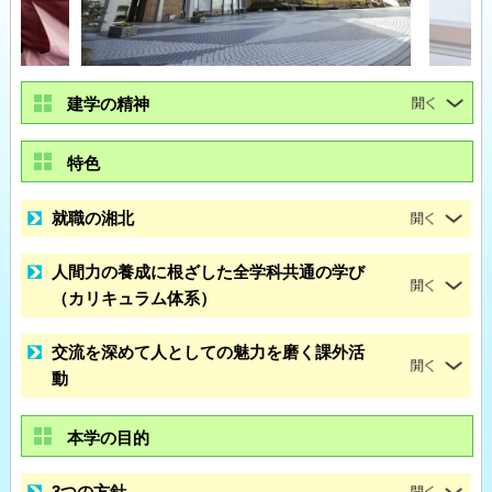
建学の精神
特色
就職の湘北
人間力の養成に根ざした全学科共通の学び
（カリキュラム体系）
交流を深めて人としての魅力を磨く課外活
動
本学の目的
3つの方針