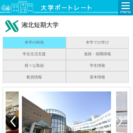
湘北短期大学
本学の特色
本学での学び
学生生活支援
進路・就職情報
様々な取組
学生情報
教員情報
基本情報