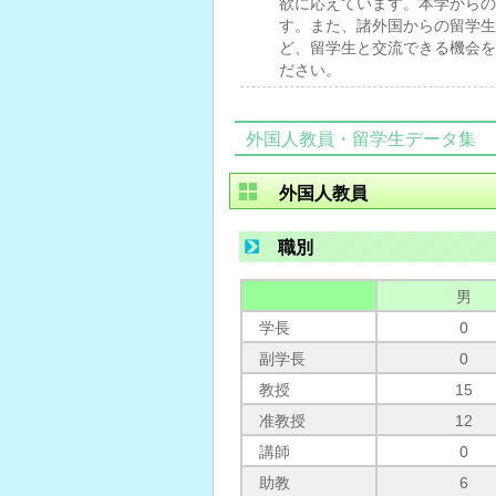
欲に応えています。本学からの
す。また、諸外国からの留学生
ど、留学生と交流できる機会を
ださい。
外国人教員・留学生データ集
外国人教員
職別
男
学長
0
副学長
0
教授
15
准教授
12
講師
0
助教
6