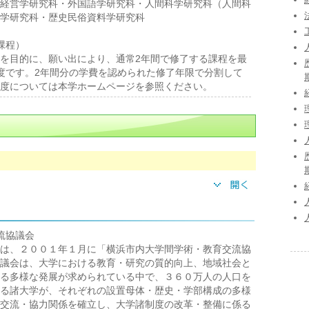
経営学研究科・外国語学研究科・人間科学研究科（人間科
学研究科・歴史民俗資料学研究科
課程）
を目的に、願い出により、通常2年間で修了する課程を最
度です。2年間分の学費を認められた修了年限で分割して
度については本学ホームページを参照ください。
流協議会
は、２００１年１月に「横浜市内大学間学術・教育交流協
議会は、大学における教育・研究の質的向上、地域社会と
る多様な発展が求められている中で、３６０万人の人口を
る諸大学が、それぞれの設置母体・歴史・学部構成の多様
交流・協力関係を確立し、大学諸制度の改革・整備に係る