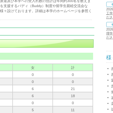
派遣及び本学への受入れ数の合計は年間約300名を数えま
を支援するバディ（Buddy）制度や留学生親睦交流会な
202
様々設けております。詳細は本学のホームページを参照く
工学
ださ
202
理学
ださ
様
女
計
0
0
0
0
6
21
6
18
0
0
5
11