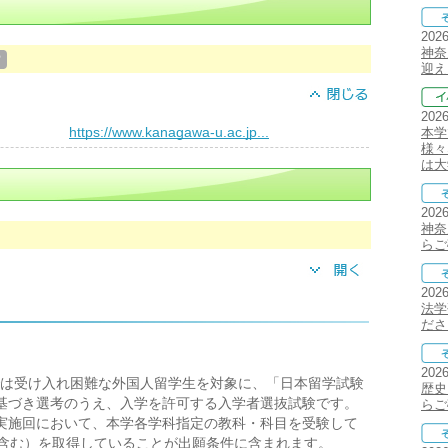
202
神奈
？
迎え
202
）
https://www.kanagawa-u.ac.jp...
本学
様々
は大
202
神奈
らご
202
法学
ださ
202
は受け入れ困難な外国人留学生を対象に、「日本留学試験
歴史
験に基づき選考のうえ、入学を許可する入学者選抜試験です。
らご
対象実施回において、本学各学科指定の教科・科目を受験して
を含む）を取得していることが出願条件に含まれます。