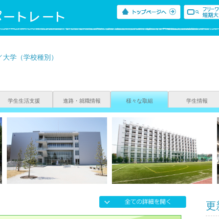
／大学（学校種別）
学生生活支援
進路・就職情報
様々な取組
学生情報
更