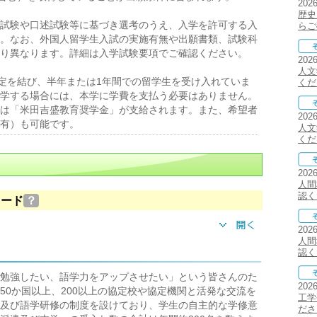
202
歴史
試験や口述試験等に基づき選考のうえ、入学を許可する入
らご
。なお、外国人留学生入試の実施有無や出願書類、試験科
り異なります。詳細は入学試験要項でご確認ください。
202
人文
定を結び、半年または1年間での留学生を受け入れていま
くだ
学する場合には、本学に学費を支払う必要はありません。
は「米田吉盛教育奨学金」が支給されます。また、希望者
202
有）も可能です。
人文
くだ
202
人間
認く
ロード
？
202
人間
認く
勉強したい、語学力をアップさせたい」という皆さんのた
202
50か国以上、200以上の協定校や協定機関と活発な交流を
工学
及び語学研修の制度を設けており、学生の自主的な学修意
ださ