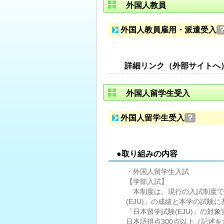
外国人教員
外国人教員雇用・派遣受入
詳細リンク（外部サイトへ
外国人留学生受入
外国人留学生受入
？
●取り組みの内容
・外国人留学生入試
【学部入試】
本制度は、現行の入試制度で
(EJU)」の成績と本学の試
「日本留学試験(EJU)」の
日本語得点300点以上（記述