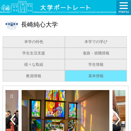
長崎純心大学
本学の特色
本学での学び
学生生活支援
進路・就職情報
様々な取組
学生情報
教員情報
基本情報