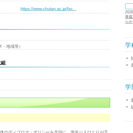
）
https://www.chutan.ac.jp/fac...
202
青森
らか
学
学・地域等）
取組
学
体のディプロマ・ポリシーを念頭に、学生一人ひとりが子