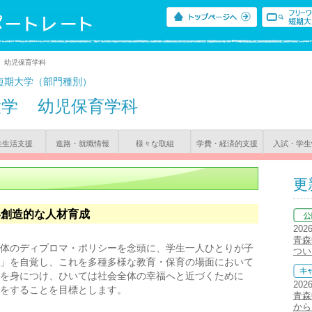
> 幼児保育学科
短期大学（部門種別）
大学
幼児保育学科
生生活支援
進路・就職情報
様々な取組
学費・経済的支援
入試・学生
更
い創造的な人材育成
202
青森
体のディプロマ・ポリシーを念頭に、学生一人ひとりが子
つい
」を自覚し、これを多種多様な教育・保育の場面において
を身につけ、ひいては社会全体の幸福へと近づくために
202
をすることを目標とします。
青森
から