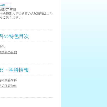
6/05/07 更新
中央短期大学の新着の入試情報はこち
らご覧ください
科の特色目次
特色
本学科の目的
部・学科情報
食物栄養学科
幼児保育学科