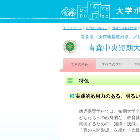
トップページ
>
目的から調べる
>
青森中央短期大学
青森県（所在地都道府県）／
青森中央短期
学科の特色
学科での学び
学
特色
実践的応用力のある、明る
幼児保育学科では、短期大学全
どもたちへの献身的な「教育愛
実現するための「知識・技能」
「真の人間形成」を果たす支援