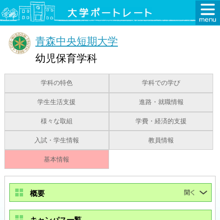
青森中央短期大学
幼児保育学科
学科の特色
学科での学び
学生生活支援
進路・就職情報
様々な取組
学費・経済的支援
入試・学生情報
教員情報
基本情報
概要
キャンパス一覧