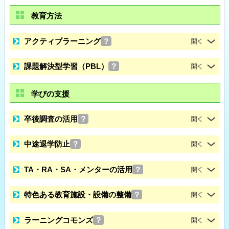
教育方法
アクティブラーニング
？
課題解決型学習（PBL）
？
学びの支援
卒後調査の活用
？
中途退学防止
？
TA・RA・SA・メンターの活用
？
特色ある教育施設・設備の整備
？
ラーニングコモンズ
？