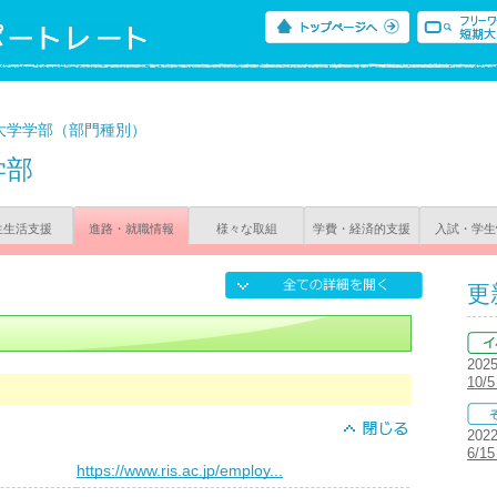
大学学部（部門種別）
学部
生生活支援
進路・就職情報
様々な取組
学費・経済的支援
入試・学生
更
202
10
202
6/
）
https://www.ris.ac.jp/employ...