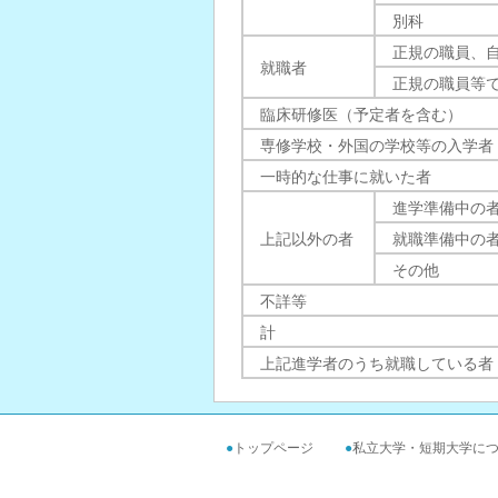
別科
正規の職員、
就職者
正規の職員等
臨床研修医（予定者を含む）
専修学校・外国の学校等の入学者
一時的な仕事に就いた者
進学準備中の
上記以外の者
就職準備中の
その他
不詳等
計
上記進学者のうち就職している者
●
トップページ
●
私立大学・短期大学に