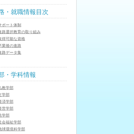
路・就職情報目次
サポート体制
進路選択教育の取り組み
取得可能な資格
卒業後の進路
進路データ集
部・学科情報
仏教学部
文学部
経済学部
経営学部
法学部
社会福祉学部
地球環境科学部