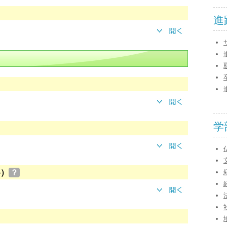
進
学
格）
？