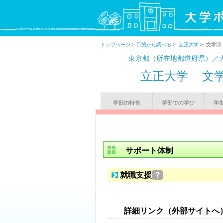
トップページ
>
目的から調べる
>
立正大学
> 文学部
東京都（所在地都道府県）／
立正大学
文
学部の特色
学部での学び
学
サポート体制
就職支援
？
詳細リンク（外部サイトへ