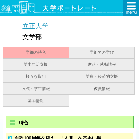
立正大学
文学部
学部の特色
学部での学び
学生生活支援
進路・就職情報
様々な取組
学費・経済的支援
入試・学生情報
教員情報
基本情報
特色
創設100周年を迎え、「人間」を基本に据