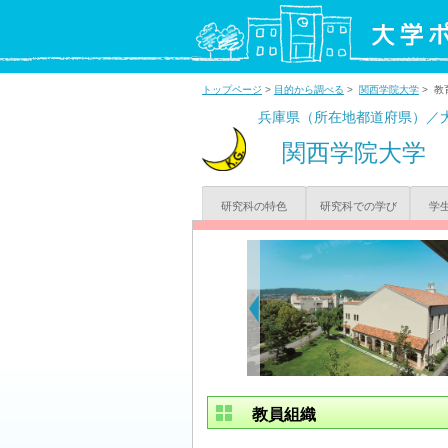
トップページ
>
目的から調べる
>
関西学院大学
> 教
兵庫県（所在地都道府県）／
関西学院大学
研究科の特色
研究科での学び
学
教員組織