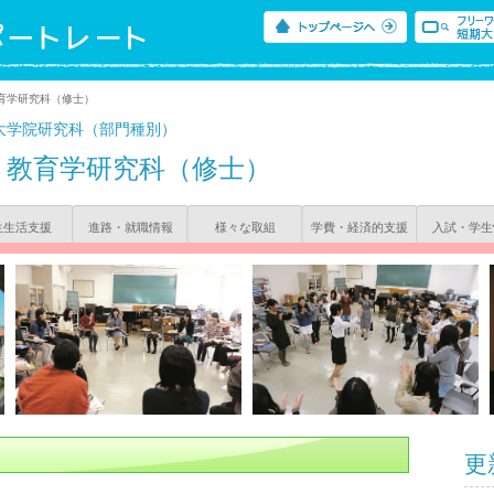
育学研究科（修士）
大学院研究科（部門種別）
教育学研究科（修士）
生生活支援
進路・就職情報
様々な取組
学費・経済的支援
入試・学生
更