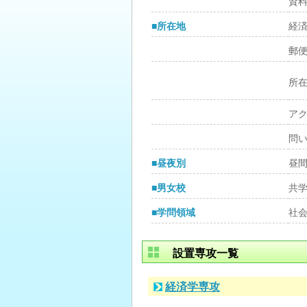
資
■所在地
経
郵
所
ア
問
■昼夜別
昼
■男女校
共
■学問領域
社
設置専攻一覧
経済学専攻