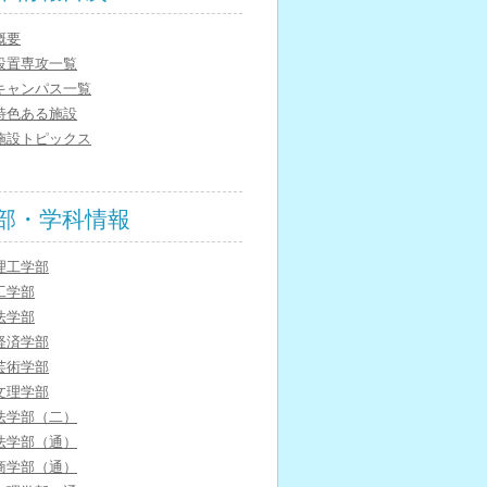
概要
設置専攻一覧
キャンパス一覧
特色ある施設
施設トピックス
部・学科情報
理工学部
工学部
法学部
経済学部
芸術学部
文理学部
法学部（二）
法学部（通）
商学部（通）