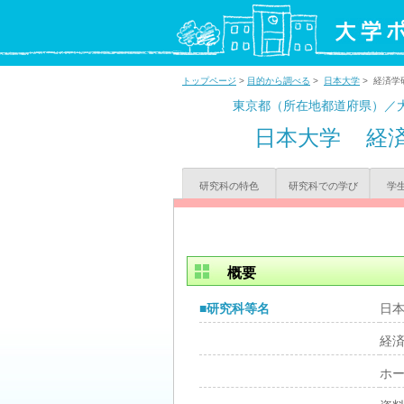
トップページ
>
目的から調べる
>
日本大学
> 経済学
東京都（所在地都道府県）／
日本大学
経
研究科の特色
研究科での学び
学
概要
■研究科等名
日
経
ホ