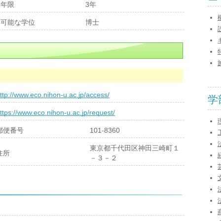
業年限
3年
得可能な学位
博士
ttp://www.eco.nihon-u.ac.jp/access/
学
ttps://www.eco.nihon-u.ac.jp/request/
郵便番号
101-8360
東京都千代田区神田三崎町１
住所
－３－２