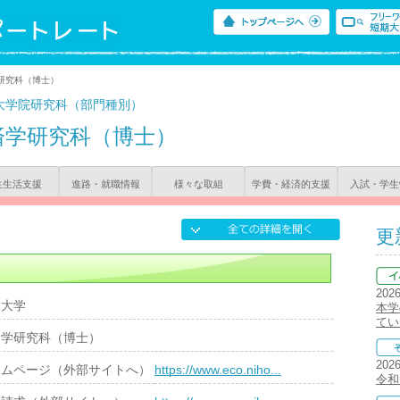
研究科（博士）
大学院研究科（部門種別）
済学研究科（博士）
生生活支援
進路・就職情報
様々な取組
学費・経済的支援
入試・学生
更
202
本大学
本学
てい
済学研究科（博士）
202
ームページ（外部サイトへ）
https://www.eco.niho...
令和