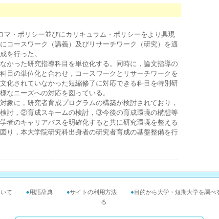
ロマ・ポリシー並びにカリキュラム・ポリシーをより具現
にコースワーク（講義）及びリサーチワーク（研究）を適
成を行った。
なかった研究指導科目を単位化する。同時に，論文指導の
科目の単位化と合わせ，コースワークとリサーチワークを
文化されていなかった短縮修了に対応できる科目を特別研
様なニーズへの対応を図っている。
対象に，研究者育成プログラムの構築が検討されており，
検討，②育成スキームの検討，③今後の育成環境の構想等
学者のキャリアパスを明確化すると共に研究環境を整える
図り，本大学院研究科出身者の研究者育成の基盤整備を行
ついて
●
用語辞典
●
サイトの利用方法
●
目的から大学・短期大学を調べ
る