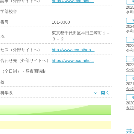
料請求（外部サイトへ）
https://www.eco.niho...
202
済学部校舎
令和
便番号
101-8360
202
令和
東京都千代田区神田三崎町１－
在地
３－２
202
クセス（外部サイトへ）
http://www.eco.nihon...
令和
い合わせ先（外部サイトへ）
https://www.eco.niho...
202
令和
間（全日制）・昼夜開講制
学校
202
令和
会科学系
202
令和
基