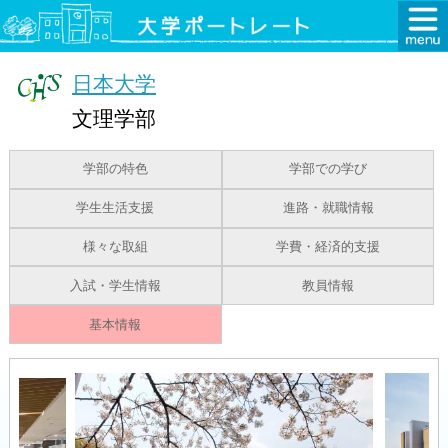
日本大学
文理学部
学部の特色
学部での学び
学生生活支援
進路・就職情報
様々な取組
学費・経済的支援
入試・学生情報
教員情報
基本情報