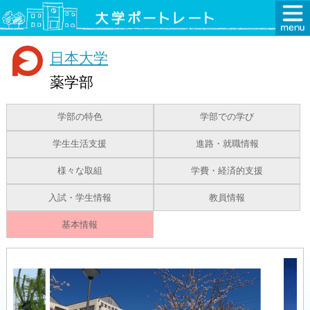
日本大学
薬学部
学部の特色
学部での学び
学生生活支援
進路・就職情報
様々な取組
学費・経済的支援
入試・学生情報
教員情報
基本情報