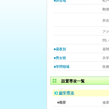
■所在地
松
郵
所
ア
問
■昼夜別
昼
■男女校
共
■学問領域
医
設置専攻一覧
歯学専攻
■概要
修