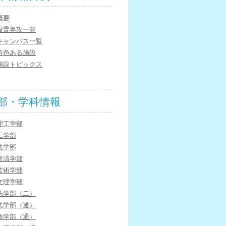
概要
設置専攻一覧
キャンパス一覧
特色ある施設
施設トピックス
部・学科情報
理工学部
工学部
法学部
経済学部
芸術学部
文理学部
法学部（二）
法学部（通）
商学部（通）