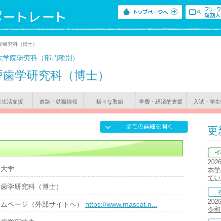
学研究科（博士）
大学院研究科（部門種別）
戸歯学研究科（博士）
生生活支援
進路・就職情報
様々な取組
学費・経済的支援
入試・学生
更
202
本大学
本学
てい
戸歯学研究科（博士）
202
ームページ（外部サイトへ）
https://www.mascat.n...
令和