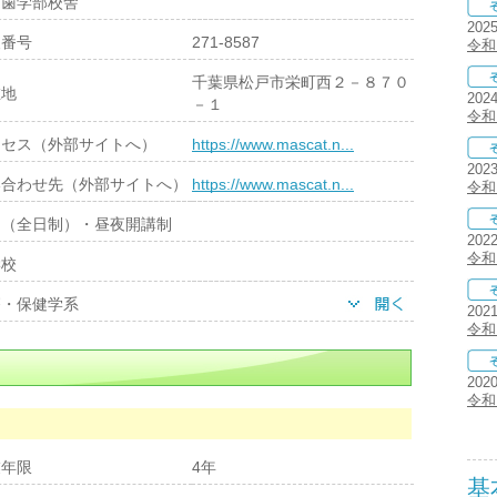
戸歯学部校舎
202
便番号
271-8587
令和
千葉県松戸市栄町西２－８７０
在地
202
－１
令和
クセス（外部サイトへ）
https://www.mascat.n...
202
い合わせ先（外部サイトへ）
https://www.mascat.n...
令和
間（全日制）・昼夜開講制
202
令和
学校
療・保健学系
202
令和
202
令和
業年限
4年
基