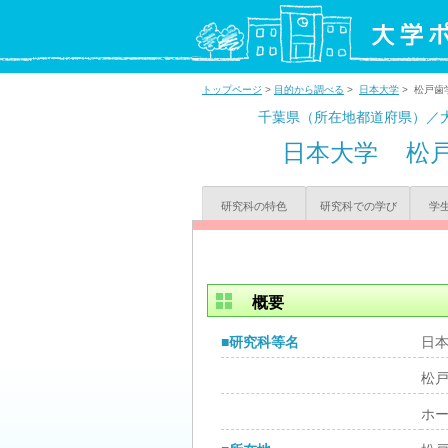
トップページ
>
目的から調べる
>
日本大学
> 松戸歯
千葉県（所在地都道府県）／
日本大学
松
研究科の特色
研究科での学び
学
概要
■研究科等名
日
松
ホ