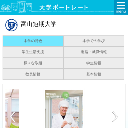
富山短期大学
本学の特色
本学での学び
学生生活支援
進路・就職情報
様々な取組
学生情報
教員情報
基本情報