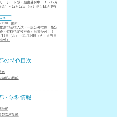
リーシート型）願書受付中！！（12月
（金）～12月12日（火）※当日消印有
3/11/01 更新
推薦型選抜入試（一般公募推薦・指定
薦・特待指定校推薦）願書受付！！
1月1日（水）～11月14日（火）※当日
有効）
部の特色目次
特色
本学部の目的
部・学科情報
薬学部
国際看護学部