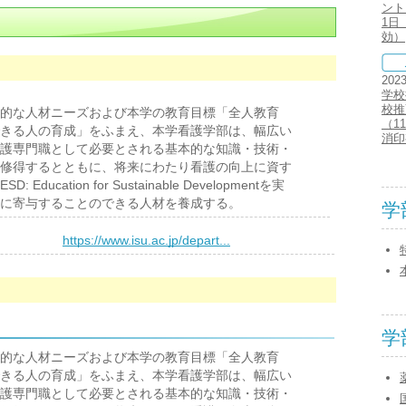
ント
1日
効）
202
学校
校推
的な人材ニーズおよび本学の教育目標「全人教育
（1
きる人の育成」をふまえ、本学看護学部は、幅広い
消印
護専門職として必要とされる基本的な知識・技術・
修得するとともに、将来にわたり看護の向上に資す
cation for Sustainable Developmentを実
に寄与することのできる人材を養成する。
学
）
https://www.isu.ac.jp/depart...
学
的な人材ニーズおよび本学の教育目標「全人教育
きる人の育成」をふまえ、本学看護学部は、幅広い
護専門職として必要とされる基本的な知識・技術・