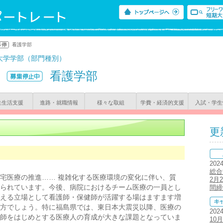
看護学部
大学学部（部門種別）
看護学部
生生活支援
進路・就職情報
様々な取組
学費・経済的支援
入試・学生
更
202
総合
宅医療の推進…… 複雑化する医療環境の変化に伴い、質
2月
られています。今後、病院におけるチーム医療の一員とし
間締
える立場として看護師・保健師が活躍する場はますます増
方でしょう。特に福島県では、東日本大震災以降、医療の
202
師をはじめとする医療人の育成が大きな課題となっていま
10