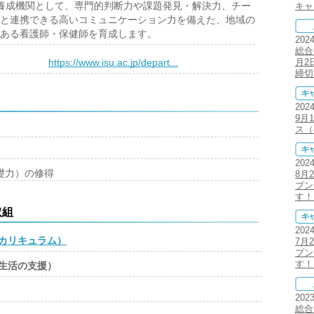
養成機関として、専門的判断力や課題発見・解決力、チー
キャ
と連携できる高いコミュニケーション力を備えた、地域の
ある看護師・保健師を育成します。
202
総合
）
https://www.isu.ac.jp/depart...
月2
締切
202
9月
ス（
202
礎力）の修得
8月
プン
す！
取組
202
カリキュラム）
7月
プン
す！
生活の支援）
202
総合