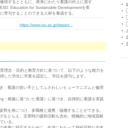
修得するとともに、将来にわたり看護の向上に資す
cation for Sustainable Developmentを実
に寄与することのできる人材を養成する。
）
https://www.isu.ac.jp/depart...
育理念・目的と教育方針に基づいて、以下のような能力を
得した学生に卒業を認定し、学位を授与します。
づき、看護の担い手としてふさわしいヒューマニズムと倫理
ed Nursing：根拠に基づいた看護）に基づき、自律的に看護を実践
る姿勢を身につけ、多職種と連携・協働することができる。
ーズをとらえ、災害時の援助活動も含め、積極的に地域貢献
ている。
護の進展に対応するために、生涯にわたって持続可能な主体