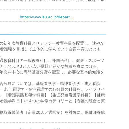
）
https://www.isu.ac.jp/depart...
目の初年次教育科目とリテラシー教育科目を配置し、速やか
看護職を目指して主体的に学んでいく自覚を育むととも
。
共通教育科目の一般教養科目、外国語科目、健康・スポーツ
としてふさわしい広い視野と豊かな教養を身につける。
２年次を中心に専門基礎分野を配置し、必要な基本的知識を
統合分野については、基礎看護学・精神看護学・成人看護
・老年看護学・在宅看護学の各分野の科目を、ライフサイ
、【看護実践基盤学科目】【生涯発達看護学科目】【健康
看護学科目】の４つの学修カテゴリーと【看護の統合と実
資格取得希望者（定員20人／選択制）を対象に、保健師養成