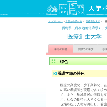
トップページ
>
目的から調べる
>
医療創生大学
>
福島県（所在地都道府県）／
医療創生大学
学部の特色
学部での学び
学
特色
看護学部の特色
医療の高度化、少子高齢化、在
の高い看護師が現場で多く求め
て、また、地域住民の健康を支
え、社会の期待も大きくなる一
現場を担う人材が流出し、看護