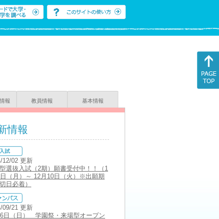
情報
教員情報
基本情報
新情報
4/12/02 更新
型選抜入試（2期）願書受付中！！（1
2日（月）～ 12月10日（火）※出願期
切日必着）
4/09/21 更新
月6日（日） 学園祭・来場型オープン