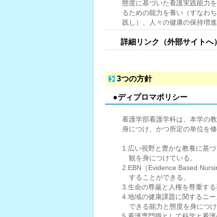
態度に基づいた看護実践能力を
るための能力を養い（すなわちESD: Edu
践し）、人々の健康の保持増進
詳細リンク（外部サイトへ
3つの方針
●ディプロマポリシー
看護学部看護学科は、本学の教
身につけ、かつ所定の単位を修
1.広い視野と豊かな教養に基
観を身につけている。
2.EBN（Evidence Bas
することができる。
3.生命の尊厳と人権を尊重す
4.地域の健康課題に関するニ
できる能力と態度を身につけ
5.看護専門職として科学と看