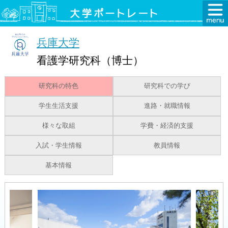
兵庫大学
看護学研究科（博士）
研究科の特色
研究科での学び
学生生活支援
進路・就職情報
様々な取組
学費・経済的支援
入試・学生情報
教員情報
基本情報