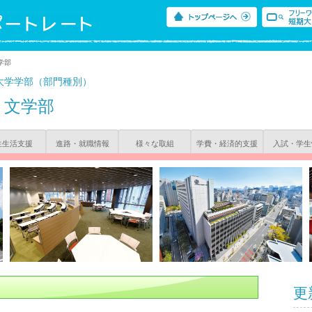
学部
大学学部（部門種別）
文学部
生生活支援
進路・就職情報
様々な取組
学費・経済的支援
入試・学生
更