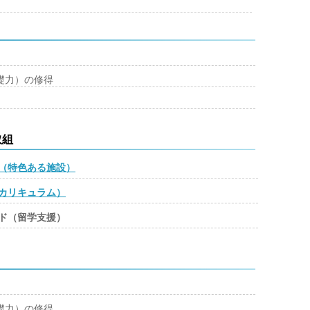
礎力）の修得
取組
（特色ある施設）
カリキュラム）
ド（留学支援）
礎力）の修得