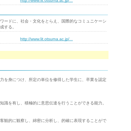
）
http://www.lit.otsuma.ac.jp/...
ワードに、社会・文化をとらえ、国際的なコミュニケーシ
成する。
）
http://www.lit.otsuma.ac.jp/...
力を身につけ、所定の単位を修得した学生に、卒業を認定
知識を有し、積極的に意思伝達を行うことができる能力。
客観的に観察し、綿密に分析し、的確に表現することがで