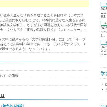
202
ニュ
い教養と豊かな情操を育成することを目指す【日本文学
載し
りと英語に取り組むことで、精神的に豊かな人生を歩み出
英語英文学科】、さまざまな問題を抱えている現代の国際
202
会・文化を考えて将来の活躍を目指す【コミュニケーショ
イベ
し、
目の中に従来からの「文学部共通科目」に加えて「オープ
越えてどの学科の学生であっても、広い視野に立って、1
202
が履修できるようになっています。
入試
ペー
学
礎力）の修得
取組
（特色ある施設）