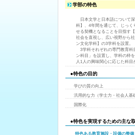
学部の特色
日本文学と日本語について深
科】、4年間を通じて、じっく
せる契機となることを目指す【
社会を直視し、広い視野から社
ン文化学科】の3学科を設置。
3学科それぞれの専門教育科
ン科目」を設置し、学科の枠を
人1人の興味関心に応じた科目
●特色の目的
学びの質の向上
汎用的な力（学士力・社会人基
国際化
●特色を実現するための主な
特色ある教育施設・設備の整備