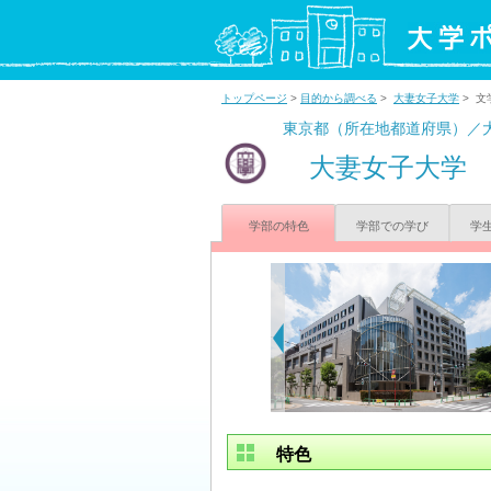
トップページ
>
目的から調べる
>
大妻女子大学
> 文
東京都（所在地都道府県）／
大妻女子大学
学部の特色
学部での学び
学
特色