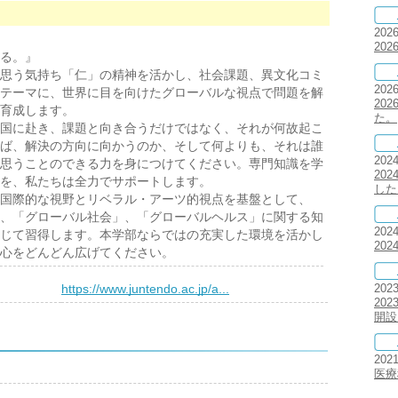
202
20
る。』
思う気持ち「仁」の精神を活かし、社会課題、異文化コミ
202
テーマに、世界に目を向けたグローバルな視点で問題を解
20
育成します。
た。
国に赴き、課題と向き合うだけではなく、それが何故起こ
ば、解決の方向に向かうのか、そして何よりも、それは誰
202
思うことのできる力を身につけてください。専門知識を学
20
を、私たちは全力でサポートします。
した
国際的な視野とリベラル・アーツ的視点を基盤として、
、「グローバル社会」、「グローバルヘルス」に関する知
202
じて習得します。本学部ならではの充実した環境を活かし
20
心をどんどん広げてください。
）
https://www.juntendo.ac.jp/a...
202
20
開設
202
医療