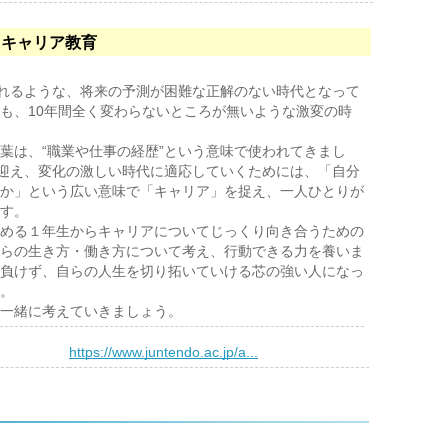
たキャリア教育
ばれるような、将来の予測が困難な正解のない時代となって
も、10年間全く変わらないところが無いような激変の時
葉は、“職業や仕事の経歴”という意味で使われてきまし
を迎え、変化の激しい時代に適応していくためには、「自分
か」という広い意味で「キャリア」を捉え、一人ひとりが
ます。
める１年生からキャリアについてじっくり向き合うための
らの生き方・働き方について考え、行動できる力を養いま
負けず、自らの人生を切り拓いていける芯の強い人になっ
。
一緒に考えていきましょう。
）
https://www.juntendo.ac.jp/a...