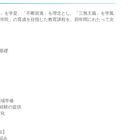
」を学是、「不断前進」を理念とし、「三無主義」を学風
市民」の育成を目指した教育課程を、四年間にわたって次
基礎
領域学修
際経験の提供
深化
柱】
組み