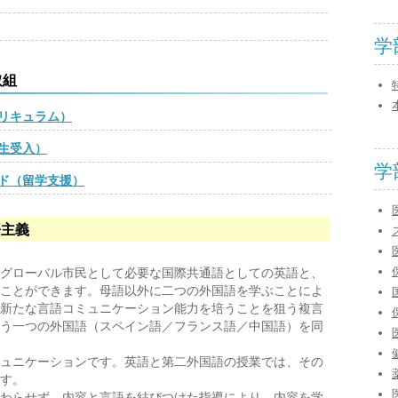
学
取組
リキュラム）
生受入）
学
ド（留学支援）
語主義
グローバル市民として必要な国際共通語としての英語と、
ことができます。母語以外に二つの外国語を学ぶことによ
新たな言語コミュニケーション能力を培うことを狙う複言
う一つの外国語（スペイン語／フランス語／中国語）を同
ュニケーションです。英語と第二外国語の授業では、その
す。
わらせず、内容と言語を結びつけた指導により、内容を学