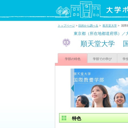
トップページ
>
目的から調べる
>
順天堂大学
> 国際
東京都（所在地都道府県）／
順天堂大学
学部の特色
学部での学び
学
特色