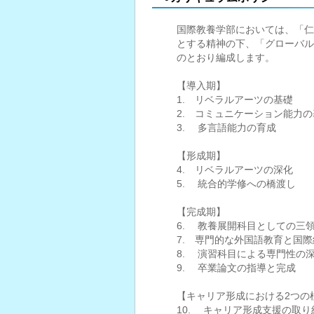
国際教養学部においては、「仁
とする精神の下、「グローバル
のとおり編成します。
【導入期】
1. リベラルアーツの基礎
2. コミュニケーション能力の
3. 多言語能力の育成
【形成期】
4. リベラルアーツの深化
5. 統合的学修への橋渡し
【完成期】
6. 教養展開科目としての三
7. 専門的な外国語教育と国
8. 演習科目による専門性の
9. 卒業論文の指導と完成
【キャリア形成における2つの
10. キャリア形成支援の取り