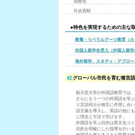
国際化
社会貢献
●特色を実現するための主な
教養・リベラルアーツ教育（カ
外国人留学生受入（外国人留学
海外留学、スタディ・アブロー
グローバル市民を育む複言
順天堂大学の外国語教育では、
さらにもう一つの外国語を学ぶ
り言語同士が相互に作用し合い
語主義を導入し、英語の他にも
じ理念と方法で学びます。
外国語を学ぶ目的は異文化コミ
目的を明確にした指導を行いま
外国語を単なるスキル指導で終