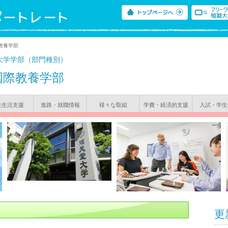
教養学部
大学学部（部門種別）
国際教養学部
生生活支援
進路・就職情報
様々な取組
学費・経済的支援
入試・学生
更