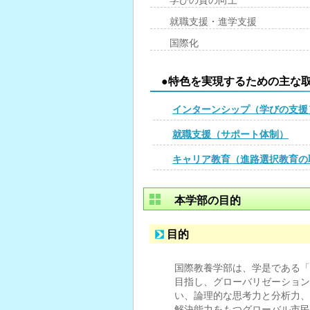
学びの質の向上
就職支援・進学支援
国際化
●特色を実現するための主な
インターンシップ（学びの支援
就職支援（サポート体制）
キャリア教育（進路選択教育の
本学部の目的
目的
国際教養学部は、学是である「
目指し、グローバリゼーション
い、論理的な思考力と分析力、
解決能力をもつグローバル市民（Gl