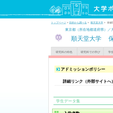
トップページ
>
目的から調べる
>
順天堂大学
> 保健
東京都（所在地都道府県）／
順天堂大学
研究科の特色
研究科での学び
学
アドミッションポリシー
詳細リンク（外部サイトへ
学生データ集