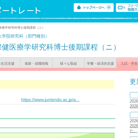
医療学研究科博士後期課程（ニ）
大学院研究科（部門種別）
保健医療学研究科博士後期課程（ニ）
生生活支援
進路・就職情報
様々な取組
学費・経済的支援
入試・学生
更
）
https://www.juntendo.ac.jp/a...
202
20
202
20
た。