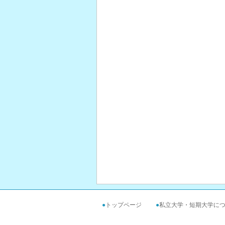
●
トップページ
●
私立大学・短期大学に