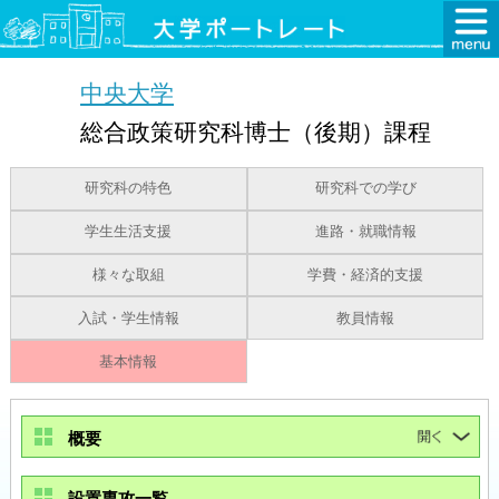
中央大学
総合政策研究科博士（後期）課程
研究科の特色
研究科での学び
学生生活支援
進路・就職情報
様々な取組
学費・経済的支援
入試・学生情報
教員情報
基本情報
概要
設置専攻一覧