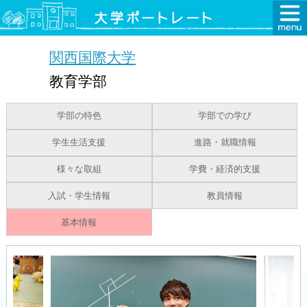
関西国際大学
教育学部
学部の特色
学部での学び
学生生活支援
進路・就職情報
様々な取組
学費・経済的支援
入試・学生情報
教員情報
基本情報