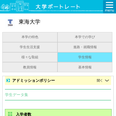
東海大学
本学の特色
本学での学び
学生生活支援
進路・就職情報
様々な取組
学生情報
教員情報
基本情報
アドミッションポリシー
学生データ集
入学者数