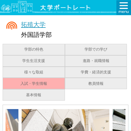
拓殖大学
外国語学部
学部の特色
学部での学び
学生生活支援
進路・就職情報
様々な取組
学費・経済的支援
入試・学生情報
教員情報
基本情報