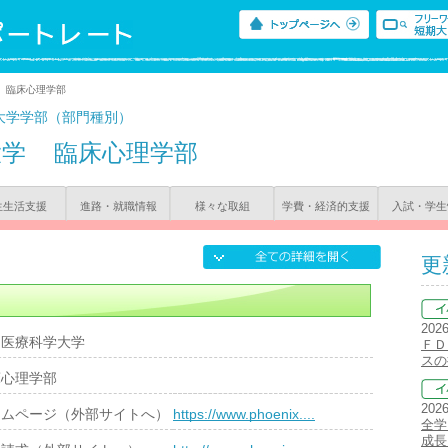
> 臨床心理学部
大学学部（部門種別）
大学
臨床心理学部
生生活支援
進路・就職情報
様々な取組
学費・経済的支援
入試・学生
更
202
州医療科学大学
ＦＤ
スの
床心理学部
202
ームページ（外部サイトへ）
https://www.phoenix....
全学
成長