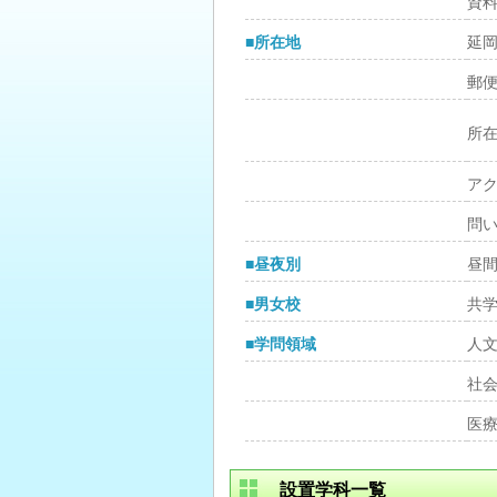
資
■所在地
延
郵
所
ア
問
■昼夜別
昼
■男女校
共
■学問領域
人
社
医
設置学科一覧