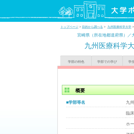
トップページ
>
目的から調べる
>
九州医療科学大学
宮崎県（所在地都道府県）／
九州医療科学
学部の特色
学部での学び
学
概要
■学部等名
九
臨
ホ