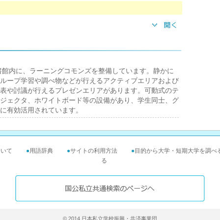
書館内に、ラーニングコモンズを整備しています。静かに
ループ学習や調べ物などが行えるアクティブエリアおよび
表や討議が行えるプレゼンエリアがあります。可動式のテ
ジェクタ、ホワイトボード等の設備があり、学生同士、グ
に有効活用されています。
ついて
●
用語辞典
●
サイトの利用方法
●
目的から大学・短期大学を調べ
る
© 2014 日本私立学校振興・共済事業団