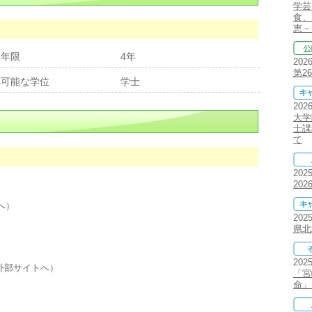
学芸
食、
恵－
業年限
4年
202
第2
得可能な学位
学士
202
大学
士課
て
202
20
へ）
202
県北
202
外部サイトへ）
「宮
命」