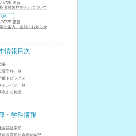
5/07/25 更新
格者対象見学会』について
5/07/25 更新
学の案内」送付のお知らせ
本情報目次
概要
設置学科一覧
学部トピックス
キャンパス一覧
特色ある施設
部・学科情報
社会福祉学部
通信教育部社会福祉学部