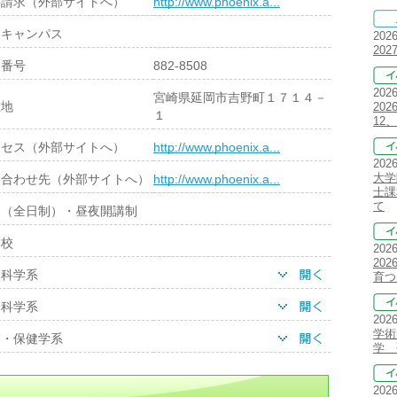
料請求（外部サイトへ）
http://www.phoenix.a...
岡キャンパス
202
20
便番号
882-8508
202
宮崎県延岡市吉野町１７１４－
在地
20
１
12、
クセス（外部サイトへ）
http://www.phoenix.a...
202
大学
い合わせ先（外部サイトへ）
http://www.phoenix.a...
士課
て
間（全日制）・昼夜開講制
学校
202
20
文科学系
育つ
会科学系
202
学術
療・保健学系
学 
202