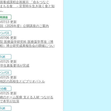
員養成課程企画展示 「命をつなぐ
まもる食 －災害時を生き抜く食と知
」
6/07/13 更新
6回（2026年度）公開講座のご案内
6/07/06 更新
院 医療薬学研究科 医療薬学専攻（博
程）博士研究成果報告会の開催につい
5/07/25 更新
26学生募集要項が完成
5/07/25 更新
地区の高校生とビブリオバトル
5/07/25 更新
崎のチーム医療 支える人材 つながる
で本学が出演