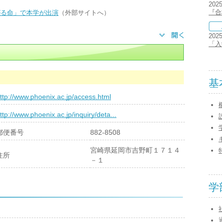
202
『合
がる命」で本学が出演
（外部サイトへ）
202
「入
基
ttp://www.phoenix.ac.jp/access.html
ttp://www.phoenix.ac.jp/inquiry/deta...
郵便番号
882-8508
宮崎県延岡市吉野町１７１４
住所
－１
学