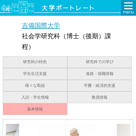
吉備国際大学
社会学研究科（博士（後期）課
程）
研究科の特色
研究科での学び
学生生活支援
進路・就職情報
様々な取組
学費・経済的支援
入試・学生情報
教員情報
基本情報