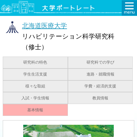
北海道医療大学
リハビリテーション科学研究科
（修士）
研究科の特色
研究科での学び
学生生活支援
進路・就職情報
様々な取組
学費・経済的支援
入試・学生情報
教員情報
基本情報