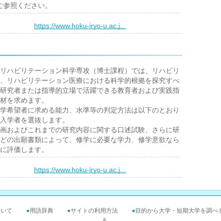
ご参照ください。
）
https://www.hoku-iryo-u.ac.j...
リハビリテーション科学専攻（博士課程）では、リハビリ
、リハビリテーション医療における科学的根拠を探究すべ
研究者または指導的立場で活躍できる教育者および実践指
材を求めます。
学希望者に求める能力、水準等の判定方法は以下のとおり
入学者を選抜します。
画およびこれまでの研究内容に関する口述試験、さらに研
どの出願書類によって、修学に必要な学力、修学意欲なら
に評価します。
）
https://www.hoku-iryo-u.ac.j...
ついて
●
用語辞典
●
サイトの利用方法
●
目的から大学・短期大学を調べ
る