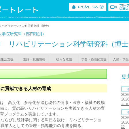
 リハビリテーション科学研究科（博士）
大学院研究科（部門種別）
学
リハビリテーション科学研究科（博士
生生活支援
進路・就職情報
様々な取組
学費・経済的支援
入試・学生
更
福に貢献できる人材の育成
202
20
は、高度化、多様化が進む現代の健康・医療・福祉の現場
キャ
備え、質の高いリハビリテーションを実践できる人材の育
育プログラムを実施しています。
202
法ならびに統計学に関する科目を設け、リハビリテーショ
20
門職業人としての管理・指導能力の育成を図る。
設