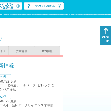
）
情報
教員情報
基本情報
新情報
6/07/22 更新
28年、北海道ボールパークFビレッジに
ンパス移転
6/07/22 更新
26年4月 臨床データサイエンス学環開