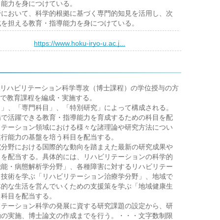
る能力を身につけている。
野において、科学的根拠に基づく専門的知見を活用し、次
成を担える教育・指導能力を身につけている。
）
https://www.hoku-iryo-u.ac.j...
リハビリテーション科学専攻（博士課程）の学位授与の方
で教育課程を編成・実施する。
目」、「専門科目」、「特別研究」によって構成される。
場で活躍できる教育・指導能力を育成するための科目を配
リテーション領域における様々な諸理論や研究方法につい
遂行能力の基盤を培う科目を配当する。
究分野における国際的な動向を踏まえた最新の研究成果や
目を配当する。具体的には、リハビリテーションの科学的
機能・病態解析学分野」、各種障害に対するリハビリテー
と技術を学ぶ「リハビリテーション治療学分野」、地域で
体的な生活を営んでいくための支援策を学ぶ「地域健康生
る科目を配当する。
リテーション科学の発展に資する研究課題の設定から、研
動の実施、博士論文の作成までを行う。・・・文字数制限