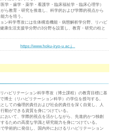
（医学・歯学・薬学・看護学・臨床福祉学・臨床心理学）
ながら教育・研究を推進し、科学的および学際的視点から
る能力を培う。
ョン科学専攻には生体構造機能・病態解析学分野、リハビ
健康生活支援学分野の3分野を設置し、教育・研究の柱と
）
https://www.hoku-iryo-u.ac.j...
リハビリテーション科学専攻（博士課程）の教育目標に基
で博士（リハビリテーション科学）の学位を授与する。
職としての倫理的責任および社会的責任を深く自覚し、人
と行動ができる資質を身につけている。
域において、学際的視点を活かしながら、先進的かつ独創
行するための高度な学識と研究能力を身につけている。
準で学術的に発信し、国内外におけるリハビリテーション