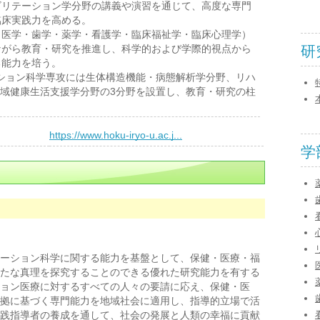
ビリテーション学分野の講義や演習を通じて、高度な専門
臨床実践力を高める。
（医学・歯学・薬学・看護学・臨床福祉学・臨床心理学）
ながら教育・研究を推進し、科学的および学際的視点から
研
る能力を培う。
ション科学専攻には生体構造機能・病態解析学分野、リハ
域健康生活支援学分野の3分野を設置し、教育・研究の柱
）
https://www.hoku-iryo-u.ac.j...
学
ーション科学に関する能力を基盤として、保健・医療・福
たな真理を探究することのできる優れた研究能力を有する
ョン医療に対するすべての人々の要請に応え、保健・医
拠に基づく専門能力を地域社会に適用し、指導的立場で活
践指導者の養成を通して、社会の発展と人類の幸福に貢献