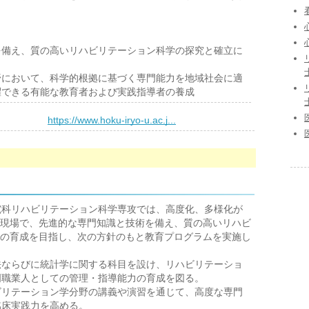
を備え、質の高いリハビリテーション科学の探究と確立に
野において、科学的根拠に基づく専門能力を地域社会に適
躍できる有能な教育者および実践指導者の養成
）
https://www.hoku-iryo-u.ac.j...
究科リハビリテーション科学専攻では、高度化、多様化が
現場で、先進的な専門知識と技術を備え、質の高いリハビ
の育成を目指し、次の方針のもと教育プログラムを実施し
法ならびに統計学に関する科目を設け、リハビリテーショ
門職業人としての管理・指導能力の育成を図る。
ビリテーション学分野の講義や演習を通じて、高度な専門
臨床実践力を高める。