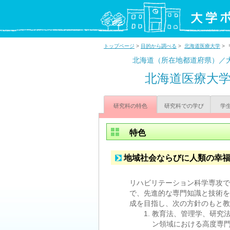
トップページ
>
目的から調べる
>
北海道医療大学
>
北海道（所在地都道府県）／
北海道医療大
研究科の特色
研究科での学び
学
特色
地域社会ならびに人類の幸
リハビリテーション科学専攻で
で、先進的な専門知識と技術を
成を目指し、次の方針のもと教
教育法、管理学、研究
ン領域における高度専