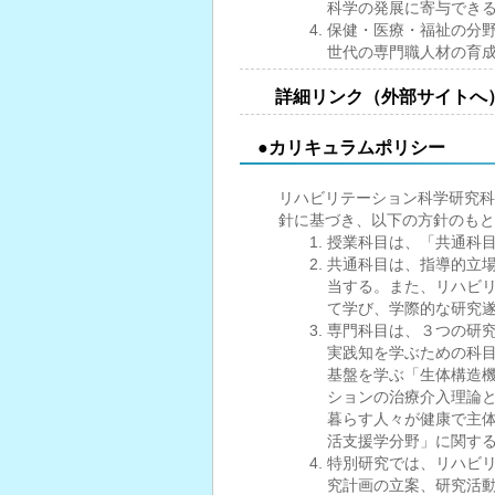
科学の発展に寄与でき
保健・医療・福祉の分
世代の専門職人材の育
詳細リンク（外部サイトへ
●カリキュラムポリシー
リハビリテーション科学研究科
針に基づき、以下の方針のもと
授業科目は、「共通科
共通科目は、指導的立
当する。また、リハビ
て学び、学際的な研究
専門科目は、３つの研
実践知を学ぶための科
基盤を学ぶ「生体構造
ションの治療介入理論
暮らす人々が健康で主
活支援学分野」に関す
特別研究では、リハビ
究計画の立案、研究活