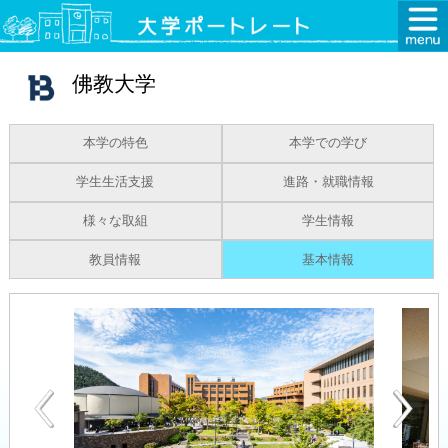
佛教大学
本学の特色
本学での学び
学生生活支援
進路・就職情報
様々な取組
学生情報
教員情報
基本情報